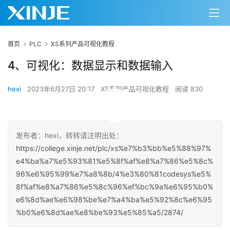
首页
PLC
XS系列产品可视化教程
4、可视化：数据显示和数据输入
hexi
2023年6月27日 20:17
XS系列产品可视化教程
阅读 830
00:00 / 02:34
发布者：hexi，转转请注明出处：
https://college.xinje.net/plc/xs%e7%b3%bb%e5%88%97%
e4%ba%a7%e5%93%81%e5%8f%af%e8%a7%86%e5%8c%
96%e6%95%99%e7%a8%8b/4%e3%80%81codesys%e5%
8f%af%e8%a7%86%e5%8c%96%ef%bc%9a%e6%95%b0%
e6%8d%ae%e6%98%be%e7%a4%ba%e5%92%8c%e6%95
%b0%e6%8d%ae%e8%be%93%e5%85%a5/2874/