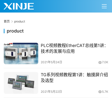
首页
product
product
PLC视频教程EtherCAT总线第1讲：
技术的发展与应用
首
页
2021年5月24日
7.0K
网
TG系列视频教程第1讲：触摸屏介绍
络
及选型
课
堂
2021年5月22日
5.7K
专
题