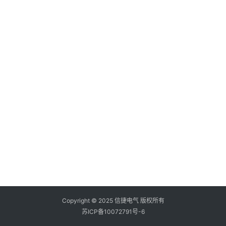
登录
注册
问
答
社
区
常
见
问
题
Copyright © 2025 信捷电气 版权所有
苏ICP备10072791号-6