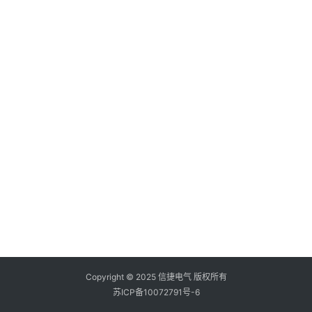
登录
注册
问
答
社
区
常
见
问
题
Copyright © 2025 信捷电气 版权所有
苏ICP备10072791号-6