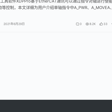
工具软件XDPPro基于EtherCAT通讯可以通过指令对轴进行使
动等控制，本文详细为用户介绍单轴指令中A_PWR、A_MOVEA
A…
2021年6月29日
0
8.2K
33