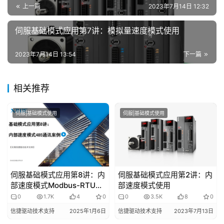
上一篇
2023年7月14日 12:32
专
伺服基础模式应用第7讲：模拟量速度模式使用
题
登录
注册
2023年7月14日 13:54
下一篇
问
答
社
相关推荐
区
伺服|基础模式使用
伺服|基础模式使用
常
见
问
题
伺服基础模式应用第8讲：内
伺服基础模式应用第2讲：内
部速度模式Modbus-RTU
部速度模式使用
485通讯使用
0
1.7K
4
0
0
3.5K
8
0
信捷驱动技术支持
2025年1月6日
信捷驱动技术支持
2023年7月13日