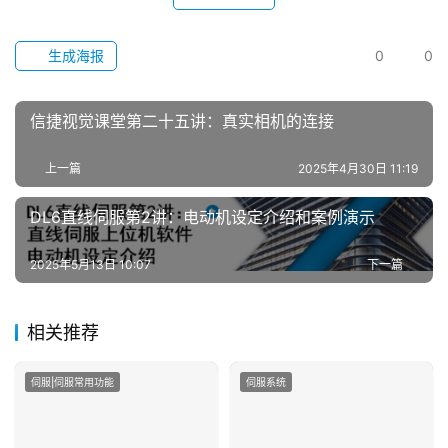
络
课
生成海报
0
0
堂
信捷视觉课堂第二十五讲：真实相机的连接
专
题
上一篇
2025年4月30日 11:19
问
DL6直线伺服第2讲：电动机设定介绍和案例演示
答
社
2025年5月13日 10:07
下一篇
区
常
相关推荐
见
问
伺服|伺服常用功能
伺服系统
题