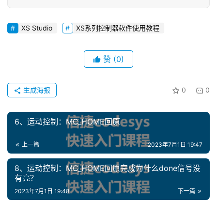
XS Studio
XS系列控制器软件使用教程
赞
(0)
生成海报
0
0
首
页
6、运动控制：MC_HOME回原
网
上一篇
2023年7月1日 19:47
络
课
8、运动控制：MC_HOME回原完成为什么done信号没
堂
有亮？
2023年7月1日 19:48
下一篇
专
题