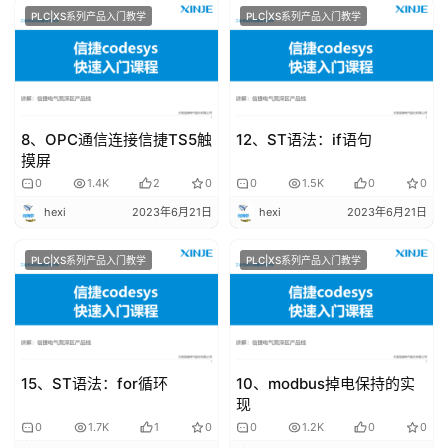
课
PLC|XS系列产品入门教学
PLC|XS系列产品入门教学
堂
专
题
8、OPC通信连接信捷TS5触
12、ST语法：if语句
登录
注册
摸屏
问
0
1.4K
2
0
0
1.5K
0
0
答
hexi
2023年6月21日
hexi
2023年6月21日
社
区
PLC|XS系列产品入门教学
PLC|XS系列产品入门教学
常
见
问
题
15、ST语法：for循环
10、modbus掉电保持的实
现
0
1.7K
1
0
0
1.2K
0
0