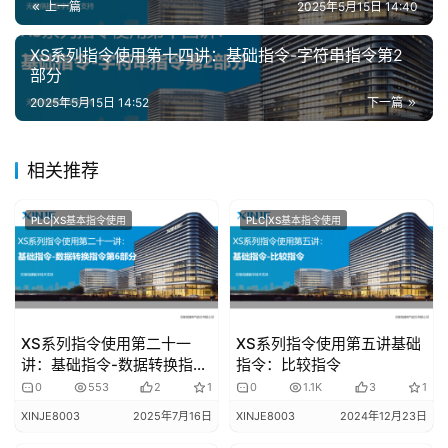
上一篇
2025年5月15日 14:40
专
XS系列指令使用第十四讲：基础指令-字符串指令第2
题
部分
登录
注册
2025年5月15日 14:52
下一篇
问
答
相关推荐
社
区
PLC|XS基本指令使用
PLC|XS基本指令使用
常
见
问
题
XS系列指令使用第二十一
XS系列指令使用第五讲基础
讲：基础指令-数据转换指令
指令：比较指令
第6部分
0
553
2
1
0
1.1K
3
1
XINJE8003
2025年7月16日
XINJE8003
2024年12月23日