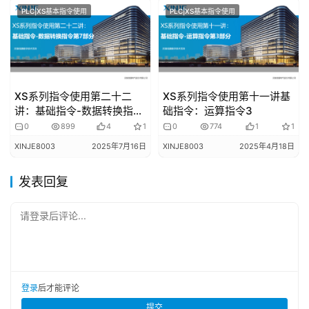
PLC|XS基本指令使用
PLC|XS基本指令使用
XS系列指令使用第二十二
XS系列指令使用第十一讲基
讲：基础指令-数据转换指令
础指令：运算指令3
第7部分
0
899
4
1
0
774
1
1
XINJE8003
2025年7月16日
XINJE8003
2025年4月18日
发表回复
请登录后评论...
登录
后才能评论
提交