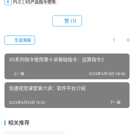
PLC | XS产品指令使用
网
络
赞
(1)
课
堂
生成海报
1
0
专
题
XS系列指令使用第十讲基础指令：运算指令2
问
上一篇
2025年4月18日 08:58
答
社
信捷视觉课堂第六讲：软件平台介绍
区
2025年4月25日 15:25
下一篇
常
见
相关推荐
问
题