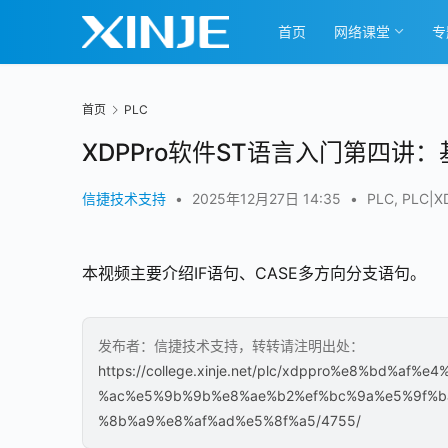
首页
网络课堂
专
首页
PLC
XDPPro软件ST语言入门第四讲
信捷技术支持
•
2025年12月27日 14:35
•
PLC
,
PLC|
00:00 / 09:37
本视频主要介绍IF语句、CASE多方向分支语句。
发布者：信捷技术支持，转转请注明出处：
https://college.xinje.net/plc/xdppro%e8%bd
%ac%e5%9b%9b%e8%ae%b2%ef%bc%9a%e5%9f%b
%8b%a9%e8%af%ad%e5%8f%a5/4755/