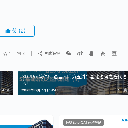
赞
(2)
1
2
生成海报
XDPPro软件ST语言入门第五讲：基础语句之迭代语
句1
14:19
2025年12月27日 14:44
下一篇
信捷EtherCAT运动控制