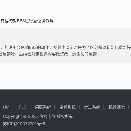
没有语句对BB3进行复位操作啊
N时，的确不会影响BB3的动作，视频中演示时是为了区分所以初始化重新操
已反馈哈，后续会对该视频内容做整改，感谢您的反馈~
HMI
PLC
伺服系统
变频系统
步进系统
机器视觉
Copyright © 2025 信捷电气 版权所有
苏ICP备10072791号-6