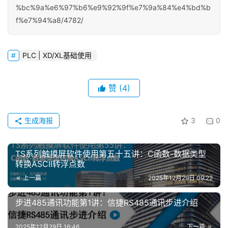
%bc%9a%e6%97%b6%e9%92%9f%e7%9a%84%e4%bd%b
f%e7%94%a8/4782/
PLC | XD/XL基础使用
赞
(4)
首
生成海报
3
0
页
TS系列触摸屏软件使用第五十五讲：C函数-数据类型
网
转换ASCII转浮点数
络
上一篇
2025年12月29日 09:22
课
堂
步进485通讯功能第1讲：信捷RS485通讯步进介绍
专
2025年12月29日 16:46
下一篇