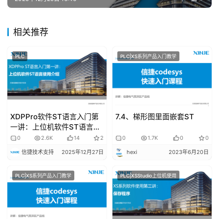
题
登录
注册
相关推荐
问
答
PLC
PLC|XS系列产品入门教学
社
区
常
见
XDPPro软件ST语言入门第
7.4、梯形图里面嵌套ST
问
一讲：上位机软件ST语言使
题
用介绍
0
2.6K
14
2
0
1.7K
0
0
信捷技术支持
2025年12月27日
hexi
2023年6月20日
PLC|XS系列产品入门教学
PLC|XSStudio上位机使用