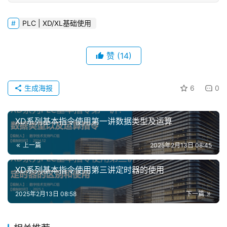
PLC | XD/XL基础使用
赞
(14)
生成海报
6
0
首
页
XD系列基本指令使用第一讲数据类型及运算
网
上一篇
2025年2月13日 08:45
络
课
XD系列基本指令使用第三讲定时器的使用
堂
2025年2月13日 08:58
下一篇
专
题