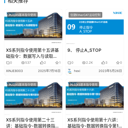
相关推荐
登录
注册
问
PLC|XS基本指令使用
信捷EtherCAT运动控制
答
社
区
常
XS系列指令使用第十五讲基
9、 停止A_STOP
见
础指令：数据写入与读取指
问
令
0
537
2
1
0
2.2K
3
0
题
XINJE8003
2025年7月16日
hexi
2023年5月26日
PLC|XS基本指令使用
PLC|XS基本指令使用
XS系列指令使用第二十三
XS系列指令使用第十六讲：
讲：基础指令-数据转换指令
基础指令-数据转换指令第1