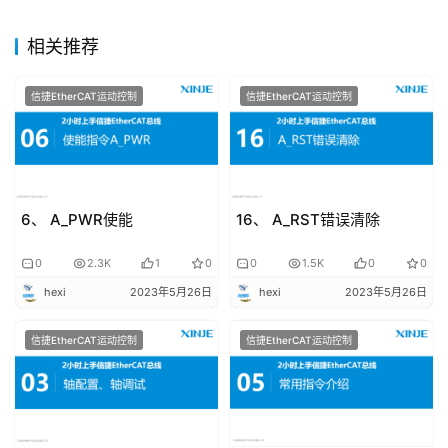
题
登录
注册
相关推荐
问
答
信捷EtherCAT运动控制
信捷EtherCAT运动控制
社
区
常
见
6、 A_PWR使能
16、 A_RST错误清除
问
题
0
2.3K
1
0
0
1.5K
0
0
hexi
2023年5月26日
hexi
2023年5月26日
信捷EtherCAT运动控制
信捷EtherCAT运动控制