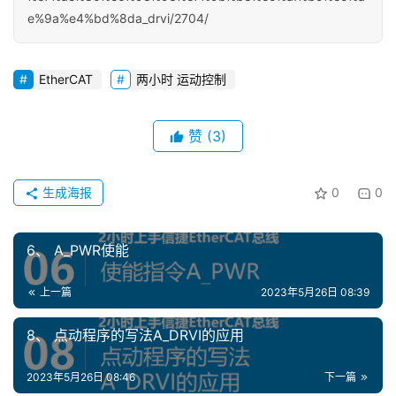
e%9a%e4%bd%8da_drvi/2704/
EtherCAT
两小时 运动控制
赞
(3)
生成海报
0
0
首
页
6、 A_PWR使能
网
络
上一篇
2023年5月26日 08:39
课
堂
8、 点动程序的写法A_DRVI的应用
2023年5月26日 08:46
下一篇
专