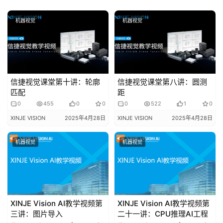
登录
注册
问
机器视觉
机器视觉
答
社
区
常
信捷视觉课堂第十讲：轮廓
信捷视觉课堂第八讲：圆测
见
匹配
距
问
0
455
0
0
0
522
1
0
题
XINJE VISION
2025年4月28日
XINJE VISION
2025年4月28日
机器视觉
机器视觉
XINJE Vision AI教学视频第
XINJE Vision AI教学视频第
三讲：图片导入
二十一讲：CPU推理AI工程