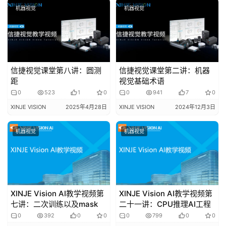
机器视觉
机器视觉
问
答
社
区
信捷视觉课堂第八讲：圆测
信捷视觉课堂第二讲：机器
常
距
视觉基础术语
见
0
523
1
0
0
941
7
0
问
XINJE VISION
2025年4月28日
XINJE VISION
2024年12月3日
题
机器视觉
机器视觉
XINJE Vision AI教学视频第
XINJE Vision AI教学视频第
七讲：二次训练以及mask
二十一讲：CPU推理AI工程
0
392
0
0
0
799
0
0