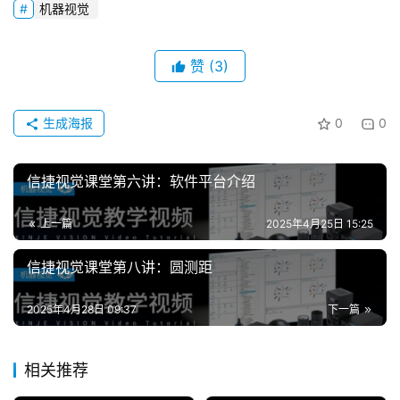
机器视觉
赞
(3)
生成海报
0
0
首
信捷视觉课堂第六讲：软件平台介绍
页
上一篇
2025年4月25日 15:25
网
络
信捷视觉课堂第八讲：圆测距
课
堂
2025年4月28日 09:37
下一篇
专
相关推荐
题
登录
注册