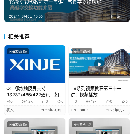
TS系列视频教程第十五讲：高低字交换功能
专
题
2024年8月6日 15:55
下一篇
登录
注册
问
相关推荐
答
社
区
HMI常见问题
HMI|TS系列
常
见
问
Q：哪款触摸屏支持
TS系列视频教程第三十一
题
RS232/485/422通讯，如何
讲：视频播放
接线？
0
1.2K
0
0
0
497
0
0
项 文
2022年6月8日
XINJE8003
2025年1月7日
HMI常见问题
HMI常见问题