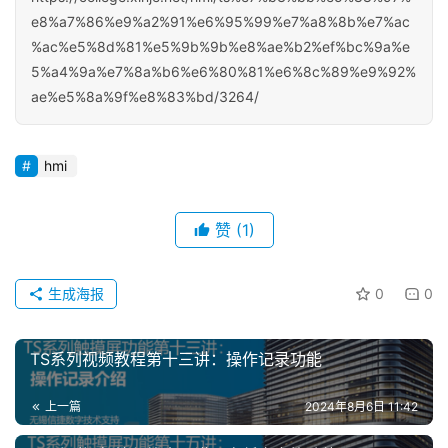
e8%a7%86%e9%a2%91%e6%95%99%e7%a8%8b%e7%ac
%ac%e5%8d%81%e5%9b%9b%e8%ae%b2%ef%bc%9a%e
5%a4%9a%e7%8a%b6%e6%80%81%e6%8c%89%e9%92%
ae%e5%8a%9f%e8%83%bd/3264/
hmi
赞
(1)
首
页
生成海报
0
0
网
TS系列视频教程第十三讲：操作记录功能
络
课
上一篇
2024年8月6日 11:42
堂