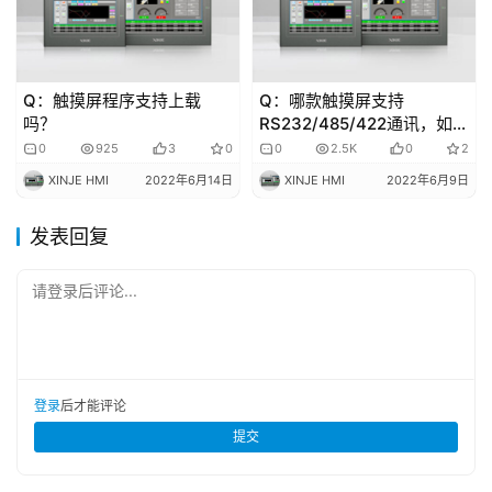
Q：触摸屏程序支持上载
Q：哪款触摸屏支持
吗？
RS232/485/422通讯，如何
接线？￼
0
925
3
0
0
2.5K
0
2
XINJE HMI
2022年6月14日
XINJE HMI
2022年6月9日
发表回复
请登录后评论...
登录
后才能评论
提交