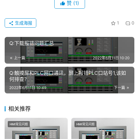
网
赞
(1)
络
课
生成海报
1
0
堂
专
Q:下载报错问题汇总
题
上一篇
2022年6月11日 10:20
登录
注册
问
Q:触摸屏和PLC网口通讯，屏上报错PLC口站号1,该如
答
何排查？￼
社
2022年6月11日 10:49
下一篇
区
常
相关推荐
见
问
HMI常见问题
HMI常见问题
题