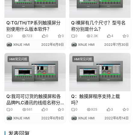
Q:TG/TH/TP系列触摸屏分
Q:裸屏有几个尺寸？型号名
别使用什么版本软件？
称分别是什么？
0
723
0
0
0
2.3K
4
0
XINJE HMI
2022年6月9日
XINJE HMI
2022年7月30日
HMI常见问题
HMI常见问题
Q:我司可订货的触摸屏和各
Q：触摸屏程序支持上载
品牌PLC通讯的线缆名称分
吗？
别是什么有哪些？
0
561
0
0
0
925
3
0
XINJE HMI
2022年6月9日
XINJE HMI
2022年6月14日
发表回复