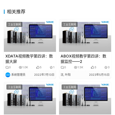
题
登录
注册
相关推荐
问
答
工业互联网
工业互联网
社
区
常
见
XDATA视频教学第四讲：数
ABOX视频教学第四讲：数
问
据大屏
据监控——2
题
0
1.0K
5
1
0
1.5K
3
0
系统管理员
2022年7月13日
沈, 叶阳
2023年5月15日
工业互联网
工业互联网