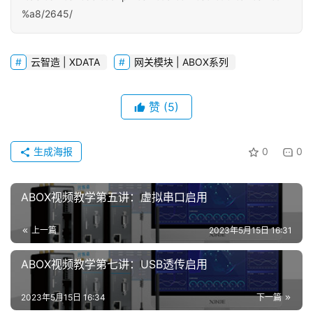
%a8/2645/
云智造 | XDATA
网关模块 | ABOX系列
赞
(5)
生成海报
0
0
首
页
ABOX视频教学第五讲：虚拟串口启用
网
络
上一篇
2023年5月15日 16:31
课
堂
ABOX视频教学第七讲：USB透传启用
2023年5月15日 16:34
下一篇
专