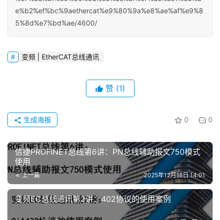
e%b2%ef%bc%9aethercat%e9%80%9a%e8%ae%af%e9%8
5%8d%e7%bd%ae/4600/
变频 | EtherCAT总线通讯
赞
(1)
首
生成海报
0
0
页
信捷PROFINET总线第6讲：PN总线辅助报文750模式
网
使用
络
上一篇
2025年12月18日 14:01
课
堂
变频EC总线通讯第2讲：402协议的使用案例
专