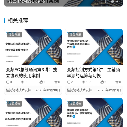
2025年12月22日 09:45
下一篇
题
登录
注册
相关推荐
问
答
社
变频系统
变频系统
区
常
见
变频EC总线通讯第3讲：独
变频控制方式第1讲：主辅频
问
立协议的使用案例
率源的运算与切换
题
0
988
2
0
2
535
2
0
信捷驱动技术支持
2025年12月30日
信捷驱动技术支持
2025年12月11日
变频系统
变频系统