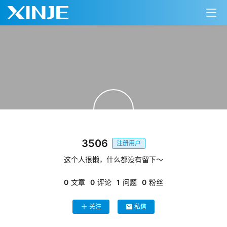
首
页
3506
注册用户
网
络
这个人很懒，什么都没有留下～
课
堂
0
文章
0
评论
1
问题
0
粉丝
关注
私信
专
题