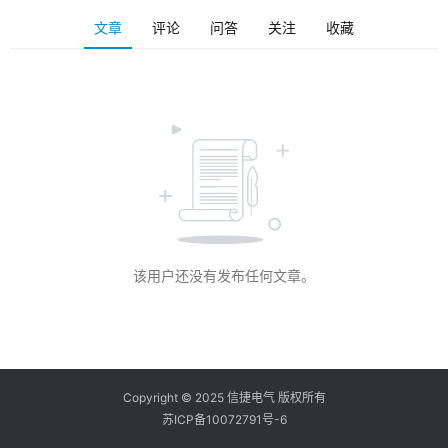
登录
注册
文章
评论
问答
关注
收藏
问
答
社
区
常
见
问
题
该用户还没有发布任何文章。
Copyright © 2025 信捷电气 版权所有
苏ICP备10072791号-6