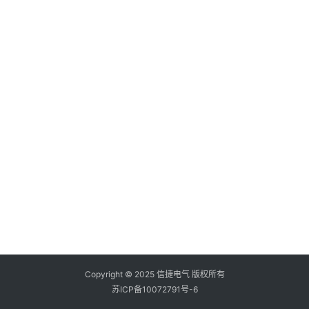
登录
注册
问
答
社
区
常
见
问
题
Copyright © 2025 信捷电气 版权所有
苏ICP备10072791号-6