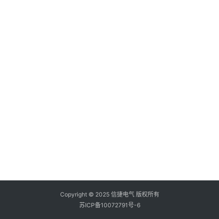
登录
注册
问
答
社
区
常
见
问
题
Copyright © 2025 信捷电气 版权所有
苏ICP备10072791号-6