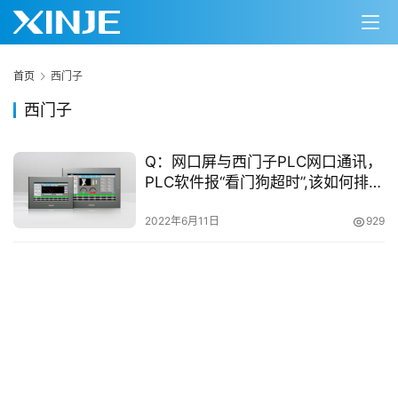
首页
西门子
西门子
Q：网口屏与西门子PLC网口通讯，
PLC软件报“看门狗超时”,该如何排
首
查？
页
2022年6月11日
929
网
络
课
堂
专
题