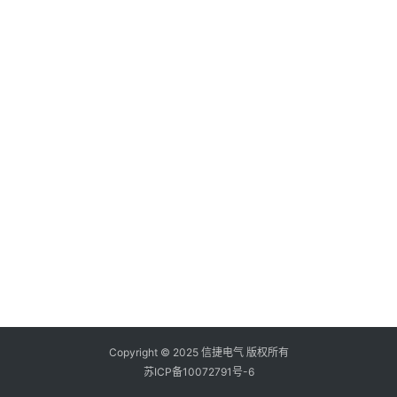
登录
注册
问
答
社
区
常
见
问
题
Copyright © 2025 信捷电气 版权所有
苏ICP备10072791号-6