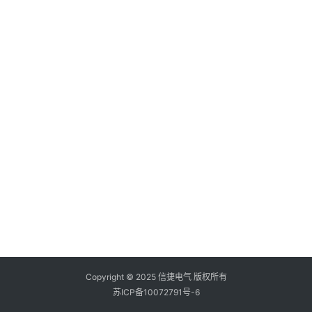
登录
注册
问
答
社
区
常
见
问
题
Copyright © 2025 信捷电气 版权所有
苏ICP备10072791号-6