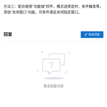
首
方法三：配合使用“功能域”控件，模式选择定时、条件触发等，
页
添加“关闭窗口”功能，可条件满足关闭指定窗口。
网
络
课
回复
我来回复
堂
专
题
登录
注册
问
答
社
暂无回复内容
区
常
见