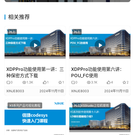
区
相关推荐
常
见
PLC
PLC
问
题
XDPPro功能使用第一讲：三
XDPPro功能使用第六讲：
种保密方式下载
POU_FC使用
0
1.3K
1
1
0
3.1K
4
2
XINJE8003
2024年11月11日
XINJE8003
2024年11月11日
XS系列产品可视化教程
PLC|XSStudio上位机使用