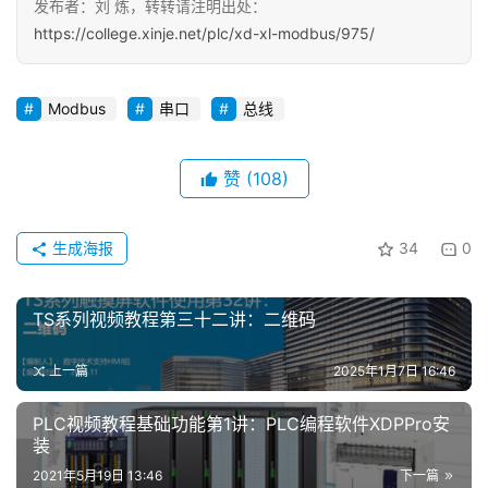
发布者：刘 炼，转转请注明出处：
https://college.xinje.net/plc/xd-xl-modbus/975/
Modbus
串口
总线
首
页
赞
(108)
网
络
课
生成海报
34
0
堂
TS系列视频教程第三十二讲：二维码
专
题
上一篇
2025年1月7日 16:46
登录
注册
问
PLC视频教程基础功能第1讲：PLC编程软件XDPPro安
装
答
社
2021年5月19日 13:46
下一篇