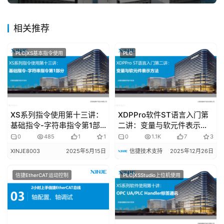
区
相关推荐
常
见
PLC|XS基本指令使用
PLC
问
题
XS系列指令使用第十三讲：
XDPPro软件ST语言入门第
基础指令-字符串指令第1部
二讲：变量与软元件表示方
分
法
0
485
1
1
0
1.1K
7
3
XINJE8003
2025年5月15日
信捷技术支持
2025年12月26日
信捷EtherCAT运动控制
PLC|XSStudio上位机使用