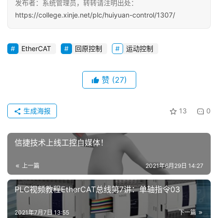
发布者：系统管理员，转转请注明出处：
https://college.xinje.net/plc/huiyuan-control/1307/
EtherCAT
回原控制
运动控制
首
页
赞
(27)
网
络
课
生成海报
13
0
堂
信捷技术上线工控自媒体！
专
题
上一篇
2021年6月29日 14:27
登录
注册
问
PLC视频教程EtherCAT总线第7讲：单轴指令03
答
社
2021年7月7日 13:55
下一篇