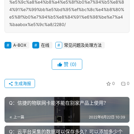
%e5%9c%a8%e4%b8%a4%e5%8f%b0%e7%94%b5%e8%8
4%91%e7%99%bb%e5%bd%95%ef%bc%8c%e4%b8%80%
e5%8f%b0%e7%94%b5%e8%84%91%e6%98%be%e7%a4
%baabox%e5%9c%a8/2280/
A-BOX
在线
常见问题及处理方法
赞
(0)
首
页
生成海报
0
0
网
Q：信捷的物联网卡能不能在别家产品上使用？
络
课
上一篇
2022年6月22日 10:39
堂
Q：云平台采集的数据可以保存多久？可以添加多少个