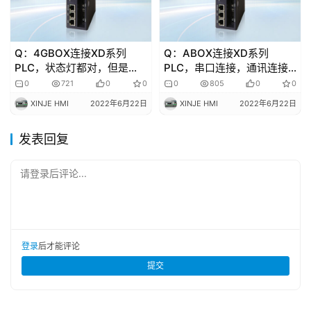
Q：4GBOX连接XD系列
Q：ABOX连接XD系列
PLC，状态灯都对，但是
PLC，串口连接，通讯连接
PLC软件远程连接不上
标志一直是0。该如何排查？
0
721
0
0
0
805
0
0
PLC。如何排查？
XINJE HMI
2022年6月22日
XINJE HMI
2022年6月22日
发表回复
请登录后评论...
登录
后才能评论
提交