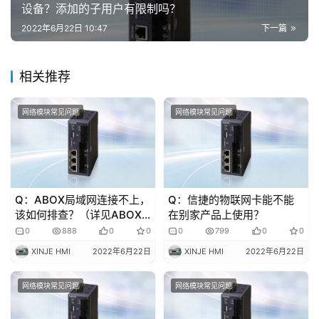
设备？添加的子用户有限制吗？
专
题
2022年6月22日 10:47
下一篇
登录
注册
问
相关推荐
答
社
网络模块常见问题
网络模块常见问题
区
常
见
问
Q：ABOX局域网连接不上，
Q：信捷的物联网卡能不能
题
该如何排查？（详见ABOX
在别家产品上使用？
手册第九章Q1）
0
888
0
0
0
799
0
0
XINJE HMI
2022年6月22日
XINJE HMI
2022年6月22日
网络模块常见问题
网络模块常见问题